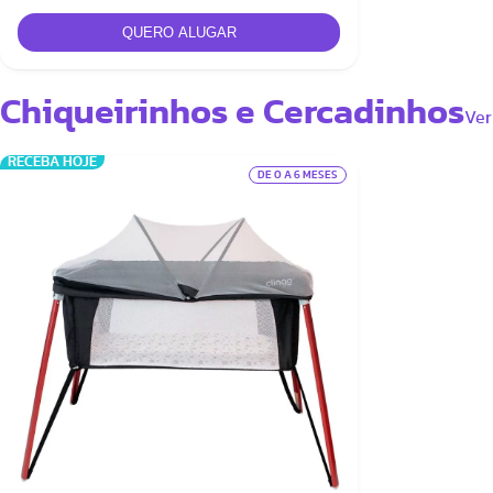
Chiqueirinhos e Cercadinhos
Ver
RECEBA HOJE
DE 0 A 6 MESES