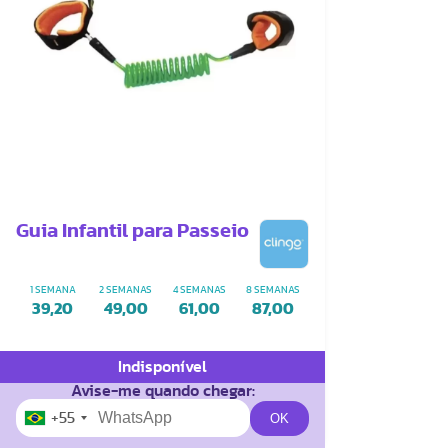
Guia Infantil para Passeio
1 SEMANA
2 SEMANAS
4 SEMANAS
8 SEMANAS
39,20
49,00
61,00
87,00
Indisponível
Avise-me quando chegar:
+55