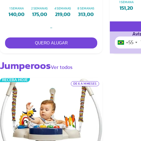
1 SEMANA
151,20
1 SEMANA
2 SEMANAS
4 SEMANAS
8 SEMANAS
140,00
175,00
219,00
313,00
-
Avi
+55
Jumperoos
Ver todos
RECEBA HOJE
DE 6 A 14 MESES