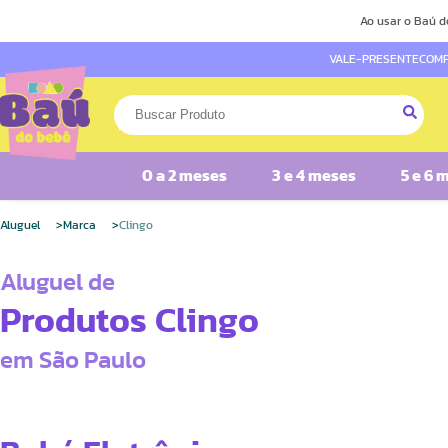
Ao usar o Baú d
VALE-PRESENTE
COMP
0 a 2 meses
3 e 4 meses
5 e 6 
Aluguel
Marca
Clingo
Aluguel de
Produtos Clingo
em São Paulo