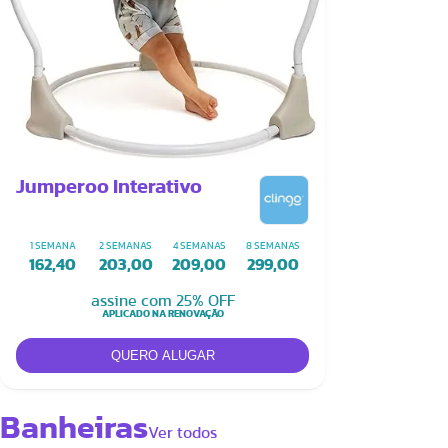
Jumperoo Interativo
1 SEMANA
2 SEMANAS
4 SEMANAS
8 SEMANAS
162,40
203,00
209,00
299,00
assine com 25% OFF
APLICADO NA RENOVAÇÃO
Banheiras
Ver todos