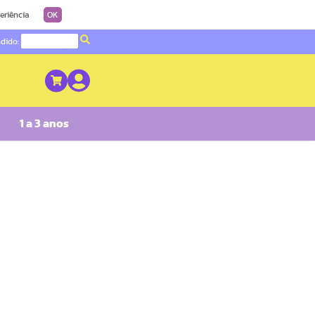
eriência
OK
ndido:
1 a 3 anos