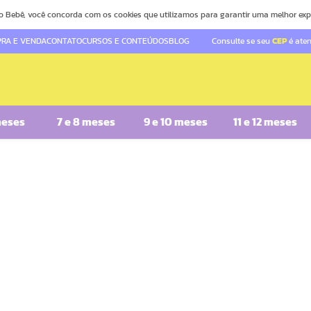
o Bebê, você concorda com os cookies que utilizamos para garantir uma melhor exp
RA E VENDA
CONTATO
CURSOS E CONTEÚDOS
BLOG
Consulte se seu
CEP
é ate
meses
7 e 8 meses
9 e 10 meses
11 e 12 meses