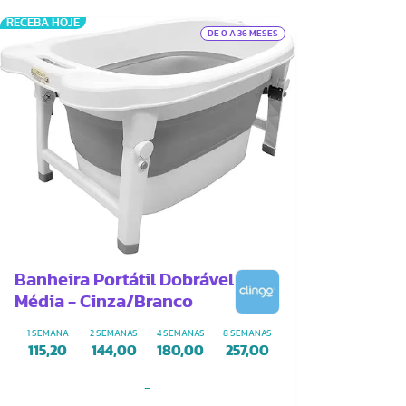
RECEBA HOJE
DE 0 A 36 MESES
Banheira Portátil Dobrável
Média - Cinza/Branco
1 SEMANA
2 SEMANAS
4 SEMANAS
8 SEMANAS
115,20
144,00
180,00
257,00
-