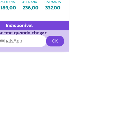
2 SEMANAS
4 SEMANAS
8 SEMANAS
189,00
236,00
337,00
Indisponível
se-me quando chegar: