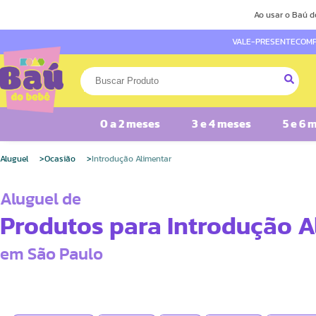
Ao usar o Baú d
VALE-PRESENTE
COMP
0 a 2 meses
3 e 4 meses
5 e 6 
Aluguel
Ocasião
Introdução Alimentar
Aluguel de
Produtos para Introdução A
em São Paulo