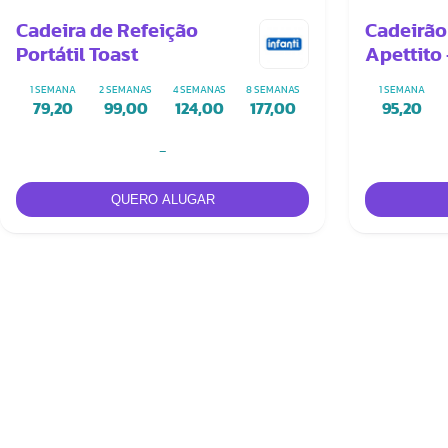
Cadeira de Refeição
Cadeirão
Portátil Toast
Apettito
1 SEMANA
2 SEMANAS
4 SEMANAS
8 SEMANAS
1 SEMANA
79,20
99,00
124,00
177,00
95,20
-