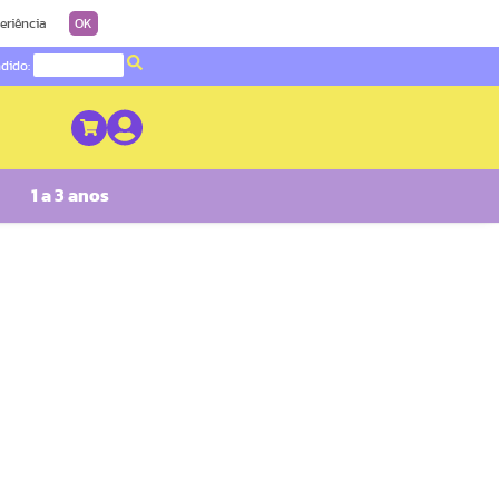
eriência
OK
ndido:
1 a 3 anos