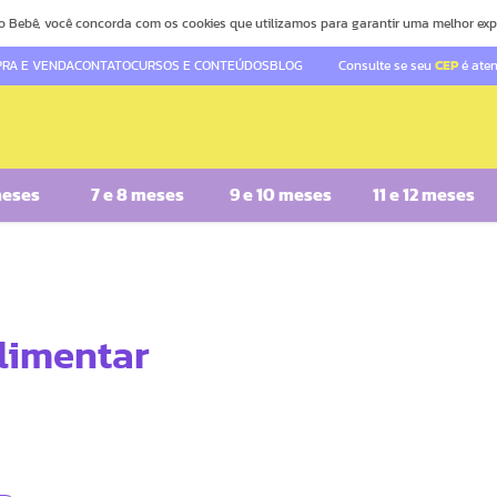
o Bebê, você concorda com os cookies que utilizamos para garantir uma melhor exp
RA E VENDA
CONTATO
CURSOS E CONTEÚDOS
BLOG
Consulte se seu
CEP
é ate
meses
7 e 8 meses
9 e 10 meses
11 e 12 meses
limentar