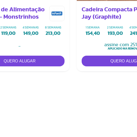
 de Alimentação
Cadeira Compacta P
 - Monstrinhos
Jay (Graphite)
2 SEMANAS
4 SEMANAS
8 SEMANAS
1 SEMANA
2 SEMANAS
4 SE
119,00
149,00
213,00
154,40
193,00
24
assine com 25
-
APLICADO NA RENO