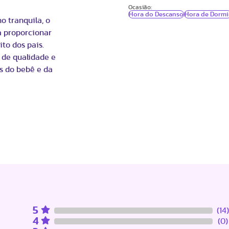
Ocasião:
Hora do Descanso
Hora de Dormi
o tranquila, o
a proporcionar
to dos pais.
 de qualidade e
s do bebê e da
5
(14)
4
(0)