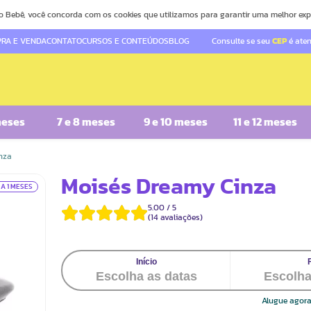
o Bebê, você concorda com os cookies que utilizamos para garantir uma melhor exp
RA E VENDA
CONTATO
CURSOS E CONTEÚDOS
BLOG
Consulte se seu
CEP
é ate
meses
7 e 8 meses
9 e 10 meses
11 e 12 meses
nza
Moisés Dreamy Cinza
 A 1 MESES
5.00
/
5
(
14
avaliações)
Alugue agora