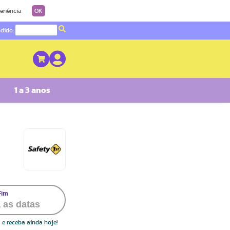
eriência
OK
ndido:
1 a 3 anos
Safety 1st
 e receba ainda hoje!