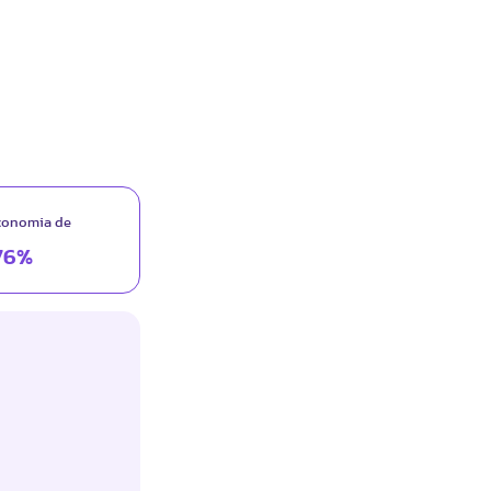
conomia de
76%