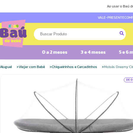
Ao usar o Baú d
VALE-PRESENTE
COMP
0 a 2 meses
3 e 4 meses
5 e 6 
Aluguel
Viajar com Bebê
Chiqueirinhos e Cercadinhos
Moisés Dreamy Ci
DE 0