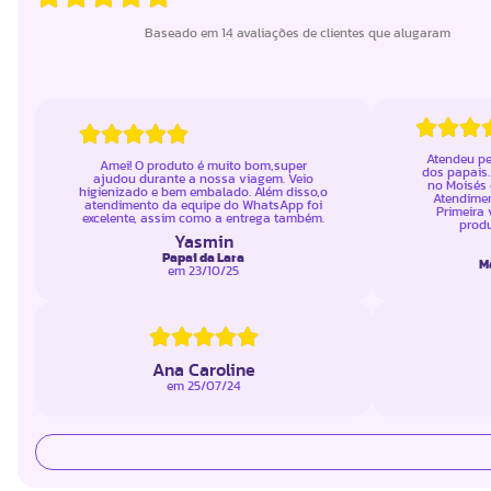
Baseado em 14 avaliações de clientes que alugaram
Atendeu pe
Amei! O produto é muito bom,super
dos papais.
ajudou durante a nossa viagem. Veio
no Moisés 
higienizado e bem embalado. Além disso,o
Atendimen
atendimento da equipe do WhatsApp foi
Primeira 
excelente, assim como a entrega também.
produ
Yasmin
Papai da Lara
M
em
23/10/25
Ana Caroline
em
25/07/24