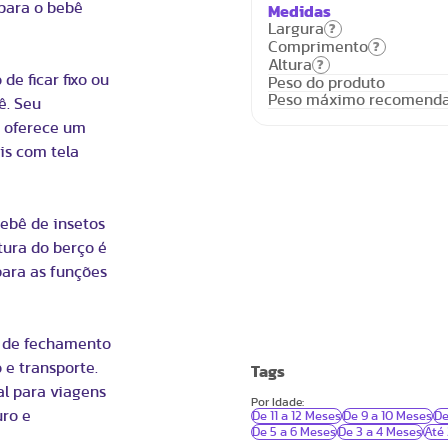
para o bebê
Medidas
Largura
?
Comprimento
?
Altura
?
de ficar fixo ou
Peso do produto
Peso máximo recomend
ê. Seu
, oferece um
is com tela
bebê de insetos
tura do berço é
para as funções
a de fechamento
e transporte.
Tags
al para viagens
Por Idade:
uro e
De 11 a 12 Meses
De 9 a 10 Meses
De
De 5 a 6 Meses
De 3 a 4 Meses
Até