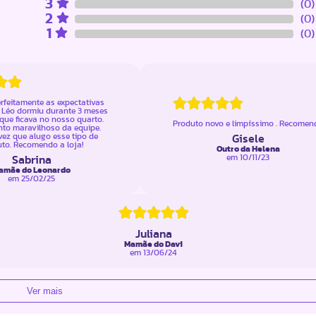
3
(0)
2
(0)
1
(0)
rfeitamente as expectativas
 Léo dormiu durante 3 meses
que ficava no nosso quarto.
Produto novo e limpíssimo . Recomen
to maravilhoso da equipe.
vez que alugo esse tipo de
Gisele
to. Recomendo a loja!
Outro da Helena
em
10/11/23
Sabrina
amãe do Leonardo
em
25/02/25
Juliana
Mamãe do Davi
em
13/06/24
Ver mais