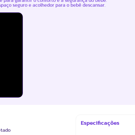
 para garantir o conforto e a segurança do bebê.
spaço seguro e acolhedor para o bebê descansar.
Especificações
etado