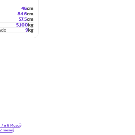
46
cm
84.6
cm
57.5
cm
5,100
kg
ado
9
kg
 7 a 8 Meses
 2 meses