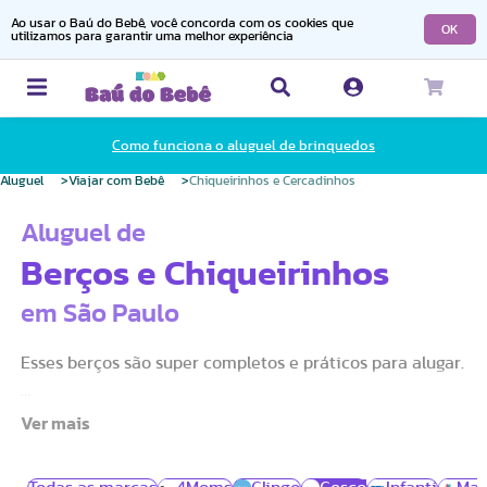
Ao usar o Baú do Bebê, você concorda com os cookies que
OK
utilizamos para garantir uma melhor experiência
Como funciona o aluguel de brinquedos
Aluguel
Viajar com Bebê
Chiqueirinhos e Cercadinhos
Aluguel de
Berços e Chiqueirinhos
em São Paulo
Esses berços são super completos e práticos para alugar.
Feitos para ocupar pouco espaço, os chiqueirinhos e
cercadinhos auxiliam o bebê e a família em viagens ou
até mesmo na casa do vovô e da vovó.