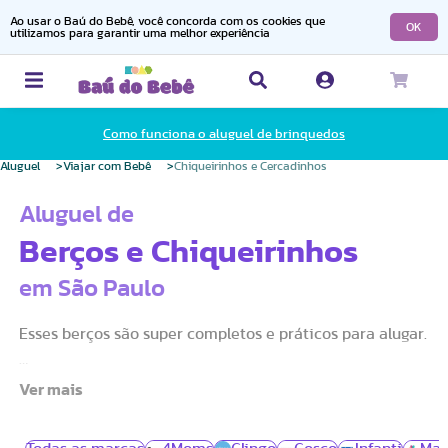
Ao usar o Baú do Bebê, você concorda com os cookies que
OK
utilizamos para garantir uma melhor experiência
Como funciona o aluguel de brinquedos
Aluguel
Viajar com Bebê
Chiqueirinhos e Cercadinhos
Aluguel de
Berços e Chiqueirinhos
em São Paulo
Esses berços são super completos e práticos para alugar.
Feitos para ocupar pouco espaço, os chiqueirinhos e
cercadinhos auxiliam o bebê e a família em viagens ou
até mesmo na casa do vovô e da vovó.