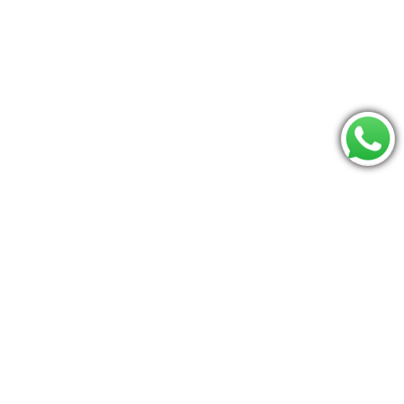
Consulte se seu CEP é atendido:
Os mais procurados
Jumperoo
Bumbo
Berco
Moises
carrinho