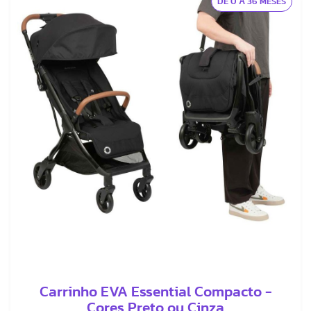
DE 0 A 36 MESES
Carrinho EVA Essential Compacto -
Cores Preto ou Cinza