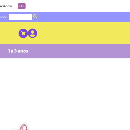
eriência
OK
ndido:
1 a 3 anos