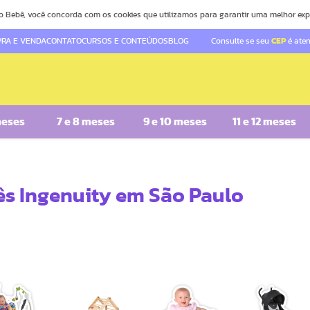
o Bebê, você concorda com os cookies que utilizamos para garantir uma melhor exp
RA E VENDA
CONTATO
CURSOS E CONTEÚDOS
BLOG
Consulte se seu
CEP
é ate
meses
7 e 8 meses
9 e 10 meses
11 e 12 meses
ês Ingenuity em São Paulo