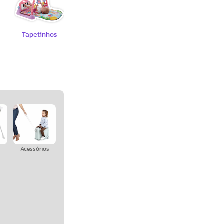
Tapetinhos
Atividades
Babá
Eletrônica
s
Acessórios