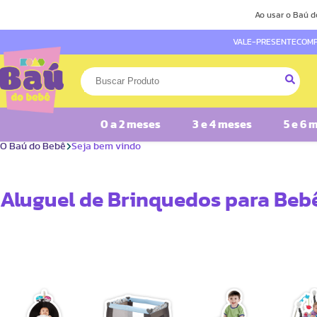
Ao usar o Baú d
VALE-PRESENTE
COMP
0 a 2 meses
3 e 4 meses
5 e 6 
O Baú do Bebê
Seja bem vindo
Aluguel de Brinquedos para Beb