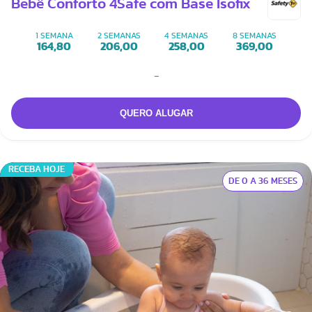
Bebê Conforto 4Safe com Base Isofix
1 SEMANA
2 SEMANAS
4 SEMANAS
8 SEMANAS
164,80
206,00
258,00
369,00
-
RECEBA HOJE
DE 0 A 36 MESES