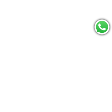
Consulte se seu CEP é atendido:
Os mais procurados
mamaroo
Berco
Moises
Triângulo pikler
carrinho
Jumperoo
Bumbo