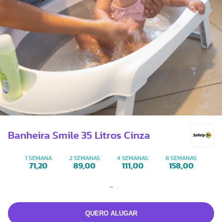
Banheira Smile 35 Litros Cinza
1 SEMANA
2 SEMANAS
4 SEMANAS
8 SEMANAS
71,20
89,00
111,00
158,00
-