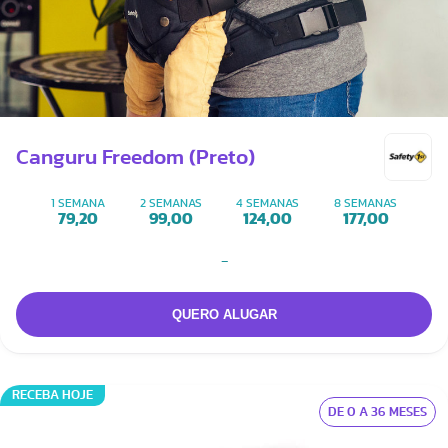
Canguru Freedom (Preto)
1 SEMANA
2 SEMANAS
4 SEMANAS
8 SEMANAS
79,20
99,00
124,00
177,00
-
RECEBA HOJE
DE 0 A 36 MESES