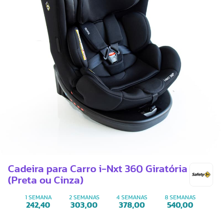
Cadeira para Carro i-Nxt 360 Giratória
(Preta ou Cinza)
1 SEMANA
2 SEMANAS
4 SEMANAS
8 SEMANAS
242,40
303,00
378,00
540,00