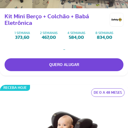
Kit Mini Berço + Colchão + Babá
Eletrônica
1 SEMANA
2 SEMANAS
4 SEMANAS
8 SEMANAS
373,60
467,00
584,00
834,00
-
RECEBA HOJE
DE 0 A 48 MESES