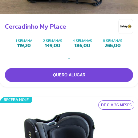
Cercadinho My Place
1 SEMANA
2 SEMANAS
4 SEMANAS
8 SEMANAS
119,20
149,00
186,00
266,00
-
RECEBA HOJE
DE 0 A 36 MESES