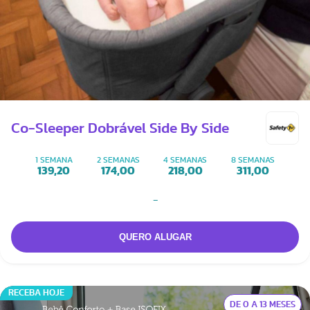
Co-Sleeper Dobrável Side By Side
1 SEMANA
2 SEMANAS
4 SEMANAS
8 SEMANAS
139,20
174,00
218,00
311,00
-
RECEBA HOJE
DE 0 A 13 MESES