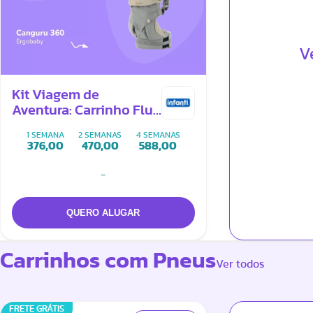
V
Kit Viagem de
Aventura: Carrinho Flux
+ Canguru 360
1 SEMANA
2 SEMANAS
4 SEMANAS
376,00
470,00
588,00
-
Carrinhos com Pneus
Ver todos
FRETE GRÁTIS