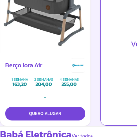
V
Berço Iora Air
1 SEMANA
2 SEMANAS
4 SEMANAS
163,20
204,00
255,00
-
Babá Eletrônica
Ver todos