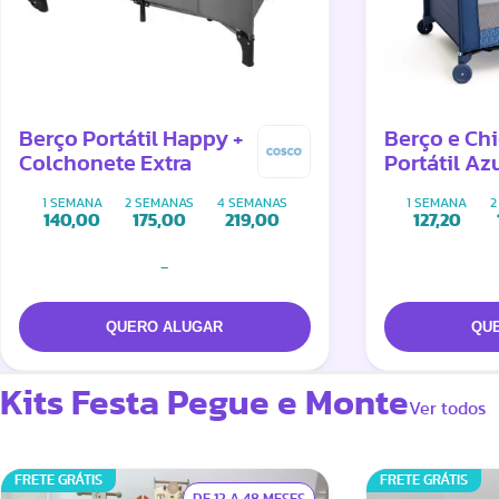
Berço Portátil Happy +
Berço e Ch
Colchonete Extra
Portátil Azu
Colchonete
1 SEMANA
2 SEMANAS
4 SEMANAS
1 SEMANA
2
(Hello ou S
140,00
175,00
219,00
127,20
-
Kits Festa Pegue e Monte
Ver todos
FRETE GRÁTIS
FRETE GRÁTIS