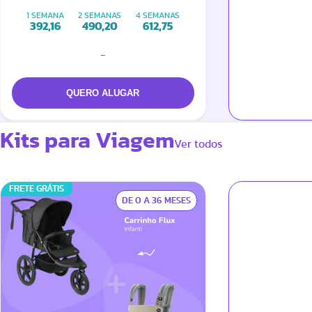
Citi + Adaptador
1 SEMANA
2 SEMANAS
4 SEMANAS
392,16
490,20
612,75
-
Kits para Viagem
Ver todos
FRETE GRÁTIS
DE 0 A 36 MESES