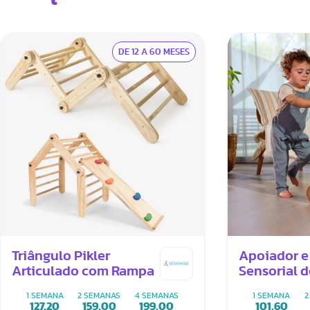
DE 12 A 60 MESES
Triângulo Pikler
Apoiador e
Articulado com Rampa
Sensorial 
Boho Chic
1 SEMANA
2 SEMANAS
4 SEMANAS
1 SEMANA
2
127,20
159,00
199,00
101,60