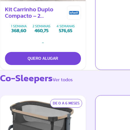
Kit Carrinho Duplo
Compacto – 2
Carrinhos LUCCA + Trio
1 SEMANA
2 SEMANAS
4 SEMANAS
de Conectores
368,60
460,75
576,65
-
Co-Sleepers
Ver todos
DE 0 A 6 MESES