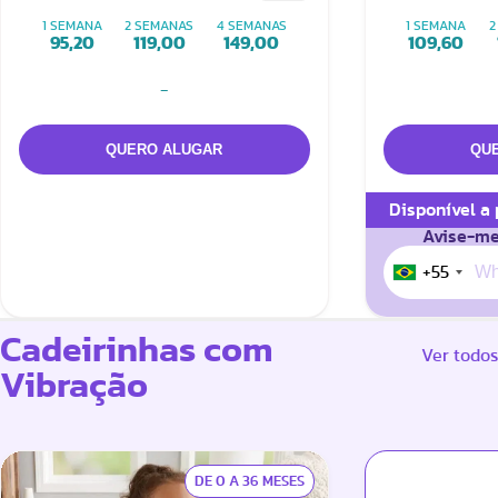
Monstrinhos
1 SEMANA
2 SEMANAS
4 SEMANAS
1 SEMANA
2
95,20
119,00
149,00
109,60
-
Disponível a
Avise-me
+55
Cadeirinhas com
Ver todos
Vibração
DE 0 A 36 MESES