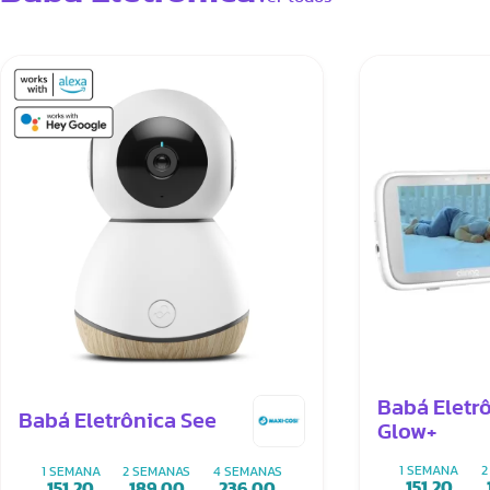
Babá Eletrô
Babá Eletrônica See
Glow+
1 SEMANA
2
1 SEMANA
2 SEMANAS
4 SEMANAS
151,20
151,20
189,00
236,00