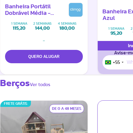
Banheira Portátil
Banheira E
Dobrável Média -
Azul
Cinza/Branco
1 SEMANA
2 SEMANAS
4 SEMANAS
115,20
144,00
180,00
1 SEMANA
2
95,20
-
In
Avise-me
+55
Berços
Ver todos
FRETE GRÁTIS
DE 0 A 48 MESES