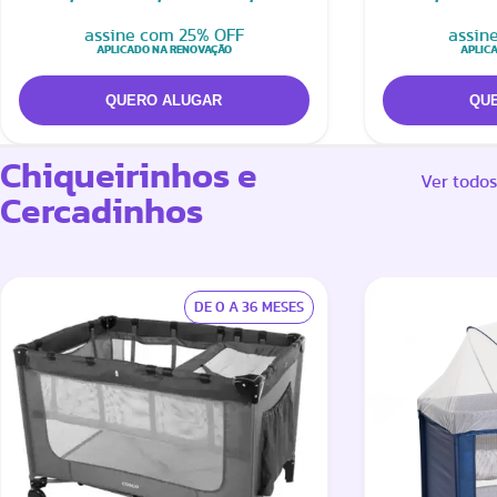
assine com 25% OFF
assin
APLICADO NA RENOVAÇÃO
APLIC
Chiqueirinhos e
Ver todos
Cercadinhos
DE 0 A 36 MESES