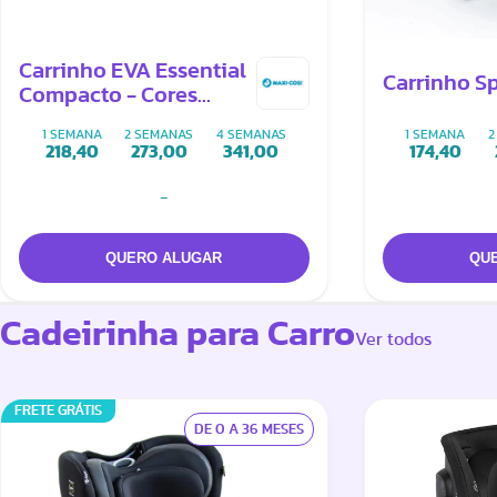
Carrinho EVA Essential
Carrinho Sp
Compacto - Cores
Preto ou Cinza
1 SEMANA
2 SEMANAS
4 SEMANAS
1 SEMANA
2
218,40
273,00
341,00
174,40
-
Cadeirinha para Carro
Ver todos
FRETE GRÁTIS
DE 0 A 36 MESES