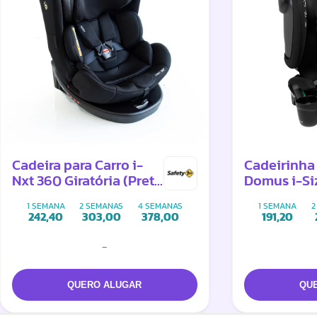
Cadeira para Carro i-
Cadeirinha
Nxt 360 Giratória (Preta
Domus i-Si
ou Cinza)
1 SEMANA
2 SEMANAS
4 SEMANAS
1 SEMANA
2
242,40
303,00
378,00
191,20
-