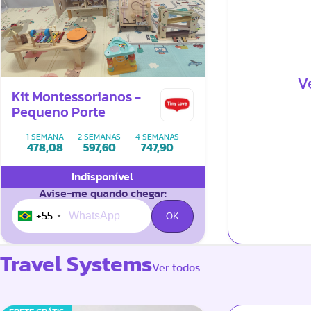
V
Kit Montessorianos -
Pequeno Porte
1 SEMANA
2 SEMANAS
4 SEMANAS
478,08
597,60
747,90
Indisponível
Avise-me quando chegar:
+55
Travel Systems
Ver todos