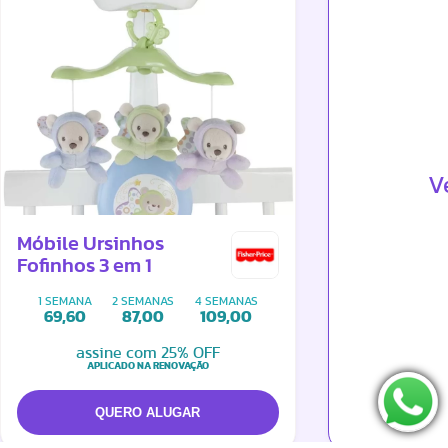
V
Móbile Ursinhos
Fofinhos 3 em 1
1 SEMANA
2 SEMANAS
4 SEMANAS
69,60
87,00
109,00
assine com 25% OFF
APLICADO NA RENOVAÇÃO