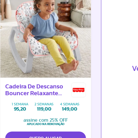
V
Cadeira De Descanso
Bouncer Relaxante
Rosa
1 SEMANA
2 SEMANAS
4 SEMANAS
95,20
119,00
149,00
assine com 25% OFF
APLICADO NA RENOVAÇÃO