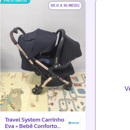
FRETE GRÁTIS
DE 0 A 36 MESES
V
Travel System Carrinho
Eva + Bebê Conforto