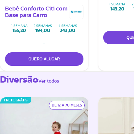
Conforto El
1 SEMANA
2
Bebê Conforto Citi com
143,20
Base para Carro
1 SEMANA
2 SEMANAS
4 SEMANAS
155,20
194,00
243,00
-
Diversão
Ver todos
FRETE GRÁTIS
DE 12 A 70 MESES