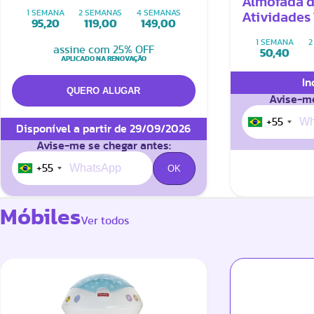
Almofada 
1 SEMANA
2 SEMANAS
4 SEMANAS
Atividade
95,20
119,00
149,00
Time Com 
1 SEMANA
2
assine com 25% OFF
50,40
APLICADO NA RENOVAÇÃO
In
Avise-me
+55
Disponível a partir de 29/09/2026
Avise-me se chegar antes:
+55
Móbiles
Ver todos