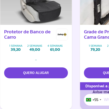
Protetor de Banco de
Grade de P
Carro
Cama Gran
1 SEMANA
2 SEMANAS
4 SEMANAS
1 SEMANA
2
39,20
49,00
61,00
79,20
-
Disponível a
Avise-me
+55