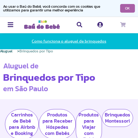
Ao usar o Baú do Bebê, você concorda com os cookies que
OK
utilizamos para garantir uma melhor experiência
Como funciona o aluguel de brinquedos
Aluguel
Brinquedos por Tipo
Aluguel de
Brinquedos por Tipo
em São Paulo
Carrinhos
Produtos
Produtos
Brinquedos
de Bebê
para Receber
para
Montessori
para Airbnb
Hóspedes
Viajar
e Booking
com Bebês
com