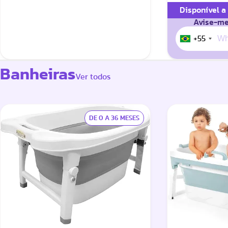
Disponível a
Avise-me
+55
Banheiras
Ver todos
DE 0 A 36 MESES